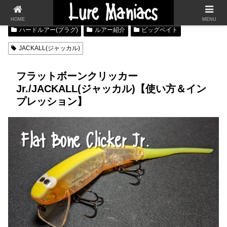
HOME
MENU
ハードルアー(プラグ)
ルアー紹介
ビッグベイト
JACKALL(ジャッカル)
フラットボーンクリッカー
Jr./JACKALL(ジャッカル)【使い方＆イン
プレッション】