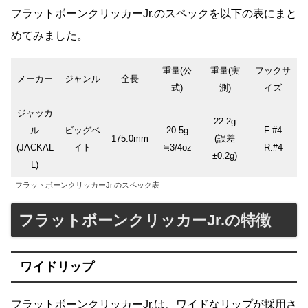
フラットボーンクリッカーJr.のスペックを以下の表にまと
めてみました。
重量(公
重量(実
フックサ
メーカー
ジャンル
全長
式)
測)
イズ
ジャッカ
22.2g
ル
ビッグベ
20.5g
F:#4
175.0mm
(誤差
(JACKAL
イト
≒3/4oz
R:#4
±0.2g)
L)
フラットボーンクリッカーJr.のスペック表
フラットボーンクリッカーJr.の特徴
ワイドリップ
フラットボーンクリッカーJr.は、ワイドなリップが採用さ