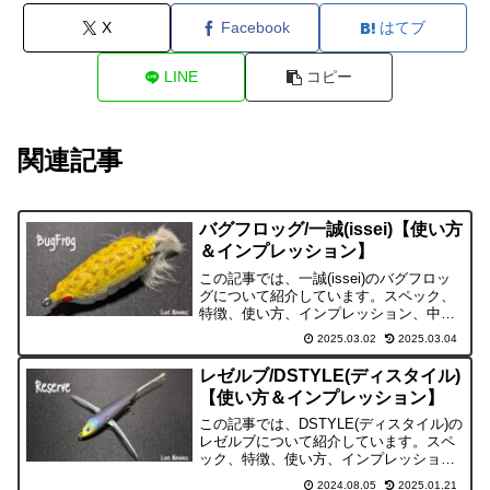
X
Facebook
はてブ
LINE
コピー
関連記事
バグフロッグ/一誠(issei)【使い方
＆インプレッション】
この記事では、一誠(issei)のバグフロッ
グについて紹介しています。スペック、
特徴、使い方、インプレッション、中古
で探す時のポイントの5項目に分けて紹介
2025.03.02
2025.03.04
しています。
レゼルブ/DSTYLE(ディスタイル)
【使い方＆インプレッション】
この記事では、DSTYLE(ディスタイル)の
レゼルブについて紹介しています。スペ
ック、特徴、使い方、インプレッショ
ン、中古で探す時のポイントの5項目に分
2024.08.05
2025.01.21