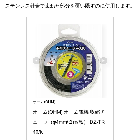
ステンレス針金で束ねた部分を覆い隠すのに使用します。
オーム(OHM)
オーム(OHM) オーム電機 収縮チ
ューブ（φ4mm/２m/黒） DZ-TR
40/K