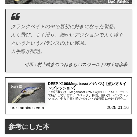
クランクベイトの中で最初に好きになった製品。
よく飛び、よく潜り、細かいアクションでよく泳ぐ
というというバランスのよい製品。
入手難が問題。
引用：村上晴彦のつねきちバスワールド/村上晴彦著
DEEP-X100/Megabass(メガバス)【使い方＆イ
ンプレッション】
この記事では、Megabass(メガバス)のDEEP-X100につい
て紹介しています。 スペック、特徴、使い方、インプレッ
ション、中古で探す時のポイントの5項目に分けて紹介し
ています。
2025.01.16
lure-maniacs.com
参考にした本