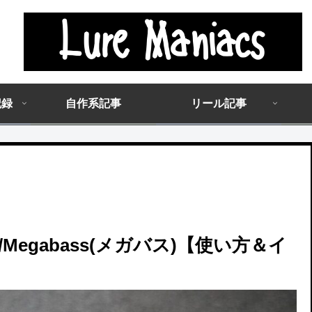
記録
自作系記事
リール記事
/Megabass(メガバス)【使い方＆イ