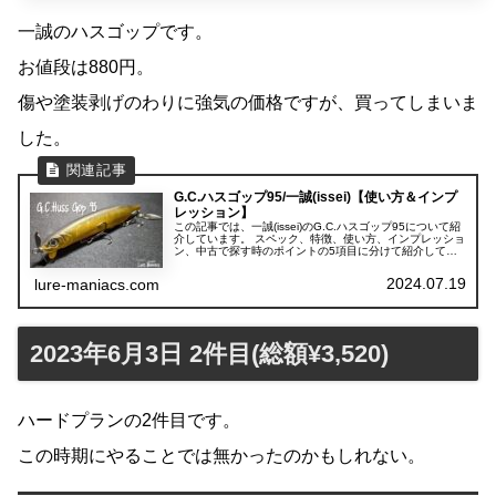
一誠のハスゴップです。
お値段は880円。
傷や塗装剥げのわりに強気の価格ですが、買ってしまいま
した。
G.C.ハスゴップ95/一誠(issei)【使い方＆インプ
レッション】
この記事では、一誠(issei)のG.C.ハスゴップ95について紹
介しています。 スペック、特徴、使い方、インプレッショ
ン、中古で探す時のポイントの5項目に分けて紹介してい
ます。
2024.07.19
lure-maniacs.com
2023年6月3日 2件目(総額¥3,520)
ハードプランの2件目です。
この時期にやることでは無かったのかもしれない。