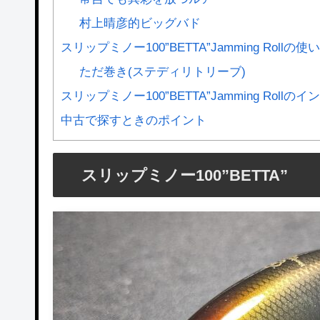
村上晴彦的ビッグバド
スリップミノー100”BETTA”Jamming Rollの使
ただ巻き(ステディリトリーブ)
スリップミノー100”BETTA”Jamming Roll
中古で探すときのポイント
スリップミノー100”BETTA”